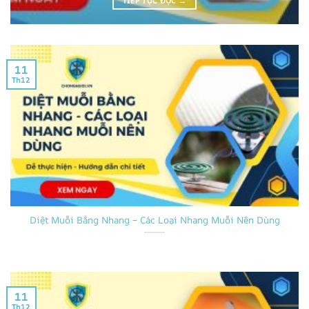
TIẾP TỤC ĐỌC
→
11
Th12
Diệt Muỗi Bằng Nhang – Các Loại Nhang Muỗi Nên Dùng
11
Th12