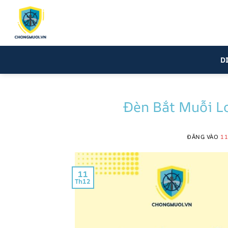
Bỏ
qua
nội
dung
D
Đèn Bắt Muỗi L
ĐĂNG VÀO
11
11
Th12