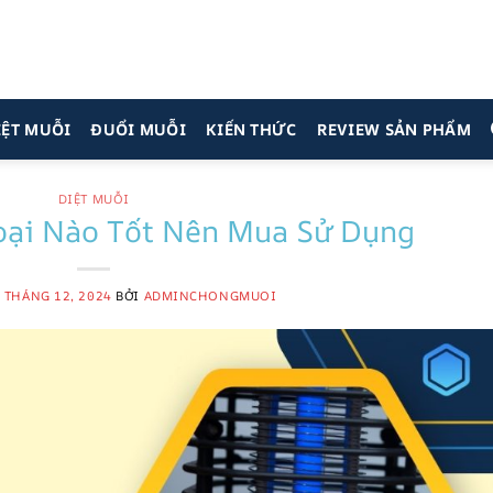
IỆT MUỖI
ĐUỔI MUỖI
KIẾN THỨC
REVIEW SẢN PHẨM
DIỆT MUỖI
oại Nào Tốt Nên Mua Sử Dụng
 THÁNG 12, 2024
BỞI
ADMINCHONGMUOI